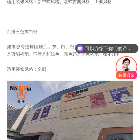
适用装修风格：新中式风格、欧式古典风格、工业风格
百搭三色灰白银
可以介绍下你们的产品么
如果您有选择困难症，灰、白、银这三种颜色适配性较高，可谓
你们是怎么收费的呢
是万能搭配。不管是和浅色、亮色还是深色搭配，都不违和。
适用装修风格：全部