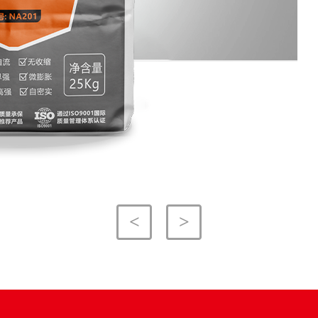
<
>
<
<