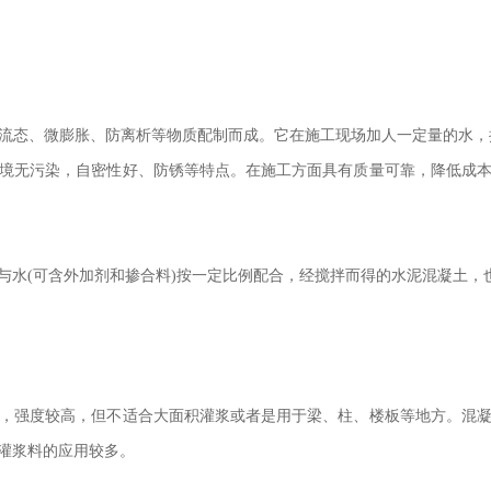
流态、微膨胀、防离析等物质配制而成。它在施工现场加人一定量的水
境无污染，自密性好、防锈等特点。在施工方面具有质量可靠，降低成
与水(可含外加剂和掺合料)按一定比例配合，经搅拌而得的水泥混凝土，
，强度较高，但不适合大面积灌浆或者是用于梁、柱、楼板等地方。混
灌浆料的应用较多。