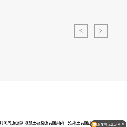
<
>
>
，封闭周边缝隙;混凝土微裂缝表面封闭，淮凝土表面缺陷修补及
现在有优惠活动吗