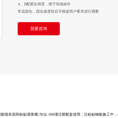
A、B配胶比例宽，便于现场操作

常温固化，因化速度快且可根据用户要求进行调整

无挥发性溶剂，安全环保，对人体无毒、无害
我要咨询
闭裂缝表面和粘贴灌浆嘴;与QL-600灌注胶配套使用，注粘贴钢板施工中