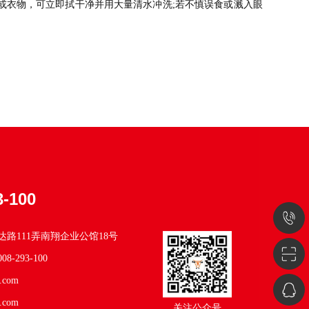
或衣物，可立即拭干净并用大量清水冲洗;若不慎误食或溅入眼
3-100
4008-
路111弄南翔企业公馆18号
293-
08-293-100
.com
100
QQ
.com
关注公众号