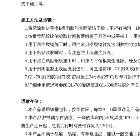
找平施工等。
施工方法及步骤：
1.将需涂刮封葟揳Б捂闭胶的表面清洁干燥，不得有油污、
2.按推荐配胶比例称取封闭胶两组份于容器中或平板上，用
3.用于灌注裂缝施工时，用油灰刀沿裂缝往复涂刮并均匀涂抹一
4.用于粘贴注胶嘴时，应注意防止堵塞注胶孔。
5.用于灌注粘贴钢板施工时，用抹刀将钢板周边缝隙、栓及注浆
6.用于封闭混凝土表面微裂缝时，可直接将QL-701封闭胶(封
7.QL-701封闭胶(封口胶)密封施工24小时(25°C)后即可进
8.详细使用情况可参阅QL-700灌缝胶及QL-600灌注胶的有
运输存储：
1.本产品采用铁桶包装，按组供应，每组A、B重量详见产
2.本产品密封储存在阴凉、干燥的库房内(环境温度10°C-
自生产之日起，包装完好时有效储存期为12个月。
3.本产品不属于易燃、易爆、有毒危险品，能以一般交通工