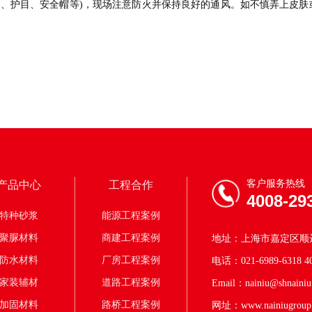
套、护目、安全帽等)，现场注意防火并保持良好的通风。如不慎弄上皮肤
客户服务热线
产品中心
工程合作
4008-29
特种砂浆
能源工程案例
聚脲材料
商建工程案例
地址：上海市嘉定区顺达
防水材料
厂房工程案例
电话：021-6989-6318 40
家装辅材
道路工程案例
Email：nainiu@shnainiu
加固材料
路桥工程案例
网址：www.nainiugroup