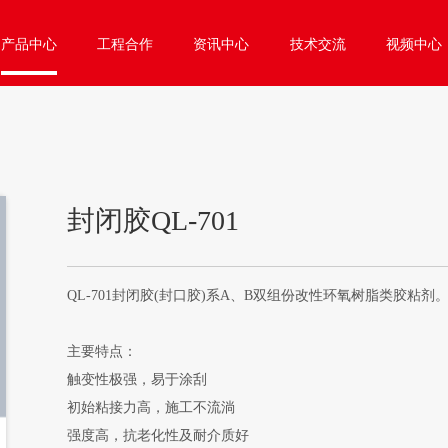
产品中心
工程合作
资讯中心
技术交流
视频中心
封闭胶QL-701
QL-701封闭胶(封口胶)系A、B双组份改性环氧树脂类胶粘剂。
主要特点： 

触变性极强，易于涂刮

初始粘接力高，施工不流淌

强度高，抗老化性及耐介质好
