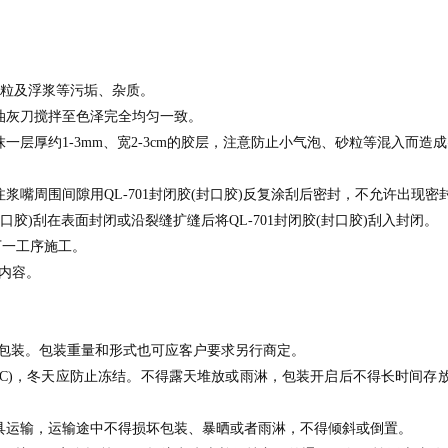
砂粒及浮浆等污垢、杂质。
油灰刀搅拌至色泽完全均匀一致。
层厚约1-3mm、宽2-3cm的胶层，注意防止小气泡、砂粒等混入而造
嘴周围间隙用QL-701封闭胶(封口胶)反复涂刮后密封，不允许出现密
口胶)刮在表面封闭或沿裂缝扩缝后将QL-701封闭胶(封口胶)刮入封闭。
行下一工序施工。
关内容。
品包装。包装重量和形式也可应客户要求另行商定。
25°C)，冬天应防止冻结。不得露天堆放或雨淋，包装开启后不得长时间
具运输，运输途中不得损坏包装、暴晒或者雨淋，不得倾斜或倒置。