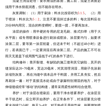
混凝土润湿处理：要求潮湿的基面，施工前，混凝土表面必
须用干净水
彻
底润透，但不能存在明水。
灰浆调制：（
1
）用于刷涂：料水比按容积为
5:
1.5
。
（
2）用
于喷涂：料水比为
5：
2
。注意不要混掉过多的料；每次混料应在
20分钟内用完，混合的料变稠时，要搅一搅，不要再加水。
涂层的操作：用半硬的专用的尼龙毛刷、推式扫帚（用于大
水平面）或专用喷漆设备进行刷涂或喷涂
。
涂层要均匀，如要求
涂第二层，要等第一涂层初凝，但还未干时（不超过
48小时）进
行，若表面已干，一定要润湿后再涂第二层。产品的施工不可在
雨天无遮盖下或周围气温低于4℃的条件下进行。
结构修补：凿开裂缝、有缺陷的施工缝和其它缺陷，其开的
缝深应达
20~70毫米，宽达20毫米，对其清理润湿，用刷子先涂刷
浓缩剂灰浆， 再
在
沟缝中填本品半干料团，并用工具夯实，然后
再刷涂一遍：对于直接流水处或由于渗漏特别潮湿的地方，对于
伸缩缝或经常
“移动”的结构缝，通常采用柔性材料结合使用。
养护：对于涂层在喷刷后，要用干净水喷雾养护
，
在涂层呈
半干状态时，应立即开始养护，在正常条件下，对涂层要充分喷
雾水连续
72小时，每天3~4次，对于热或干旱的气候，则要增加喷