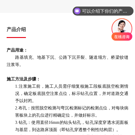
<
>
可以介绍下你们的产品么
>
>
产品介绍
>
产品用途：
>
路基填充、地基下沉、公路下沉开裂、隧道塌方、桥梁铰缝
注浆等。
>
施工方法及步骤：
>
1.注浆施工前，施工人员需仔细复核施工段板底脱空检测情
况，确定板底脱空注浆点位，标示钻孔位置，并对道路交通
>
予以封闭。
>
2.布孔：按照脱空检测与弯沉检测标记的检测点位，对每块病
害板块上的孔位进行精确定位，并做好标示。
3.钻孔：使用直径16mm的钻头钻孔，钻孔深度穿透水泥面板
与基层，到达路床顶面（即钻孔穿透整个刚性结构层）。