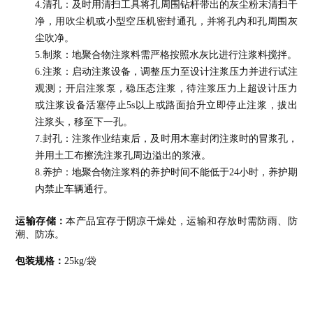
4.清孔：及时用清扫工具将孔周围钻杆带出的灰尘粉末清扫干
净，用吹尘机或小型空压机密封通孔，并将孔内和孔周围灰
尘吹净。
5.制浆：地聚合物注浆料需严格按照水灰比进行注浆料搅拌。
6.注浆：启动注浆设备，调整压力至设计注浆压力并进行试注
观测；开启注浆泵，稳压态注浆，待注浆压力上超设计压力
或注浆设备活塞停止5s以上或路面抬升立即停止注浆，拔出
注浆头，移至下一孔。
7.封孔：注浆作业结束后，及时用木塞封闭注浆时的冒浆孔，
并用土工布擦洗注浆孔周边溢出的浆液。
8.养护：地聚合物注浆料的养护时间不能低于24小时，养护期
内禁止车辆通行。
运输存储：
本产品宜存于阴凉干燥处，运输和存放时需防雨、防
潮、防冻。
包装规格
：
2
5kg/袋