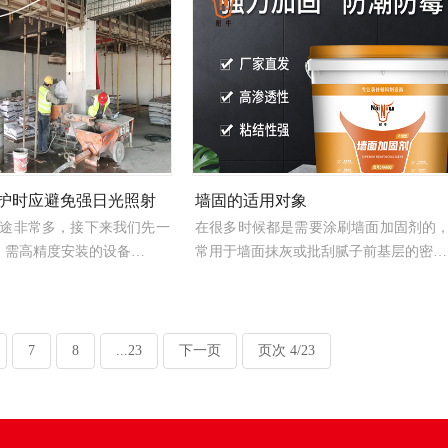
护时应避免强日光照射
墙固的适用对象
途非常多，接下来我们先一
在很多时候都是需要涂刷墙面加固剂的
、需高精度安装的设备…
常用于墙面抹灰或批刮腻子前基层的密…
7
8
...23
下一页
页次 4/23