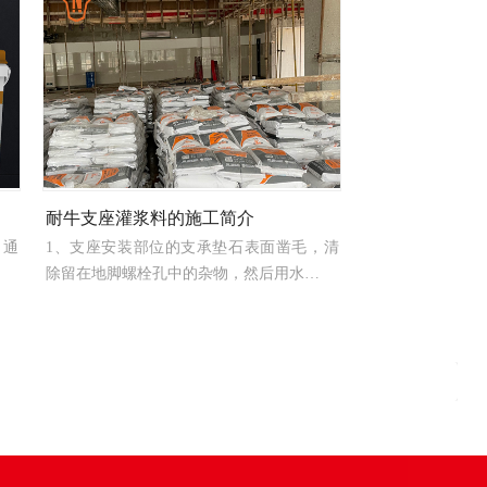
耐牛支座灌浆料的施工简介
，通
1、支座安装部位的支承垫石表面凿毛，清
除留在地脚螺栓孔中的杂物，然后用水…