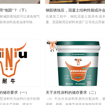
用“地固”？（下）
钢筋锈蚀后，混凝土结构性能或许
耐碱防霉地固可以避免潮气
在建筑工程中，钢筋混凝土因具有成
装饰涂料或者油漆等物…
廉、坚固耐用且材料来源广泛等优点而被
的储存要求（一）
关于水性涂料的储存要求（二）
型涂料作为涂料行业中的两
（6）不允许在涂料库房内分配涂料，
们在生产原料、喷涂方…
易燃、易爆、有毒气体蒸发逸散到库房…