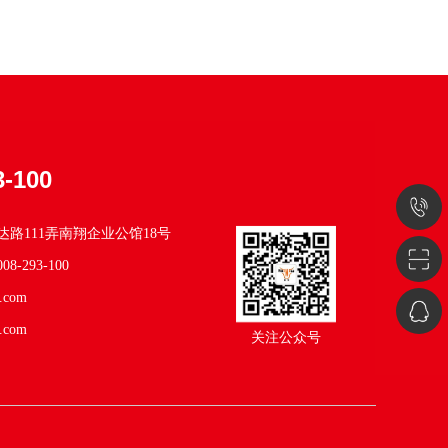
3-100
4008-
路111弄南翔企业公馆18号
293-
08-293-100
.com
100
QQ
.com
关注公众号
咨
询