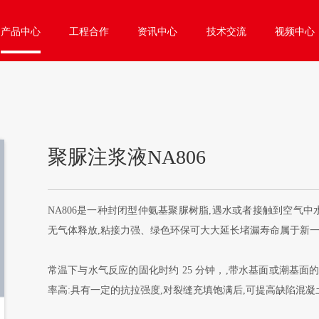
产品中心
工程合作
资讯中心
技术交流
视频中心
聚脲注浆液NA806
NA806是一种封闭型仲氨基聚脲树脂,遇水或者接触到空气
无气体释放,粘接力强、绿色环保可大大延长堵漏寿命属于新一
常温下与水气反应的固化时约 25 分钟，,带水基面或潮基面的粘
率高:具有一定的抗拉强度,对裂缝充填饱满后,可提高缺陷混