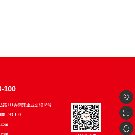
3-100
4008-
路111弄南翔企业公馆18号
293-
08-293-100
.com
100
QQ
.com